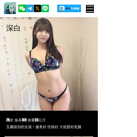
深白
28岁 身高169 体重55公斤
宝藏级别的女孩！服务好 性格好 大屁股铅笔腿