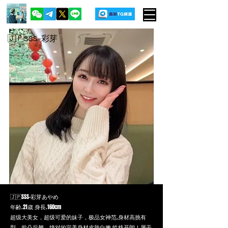
🇯🇵SSS-彩芽
🇯🇵SSS-彩芽あやめ
年齢.21歳 身長.160cm
超级大美女，超级可爱的妹子，极品女神范.身材高挑有
型，前凸后翘，绝对的完美身材皮肤白嫩.性格开朗！属于