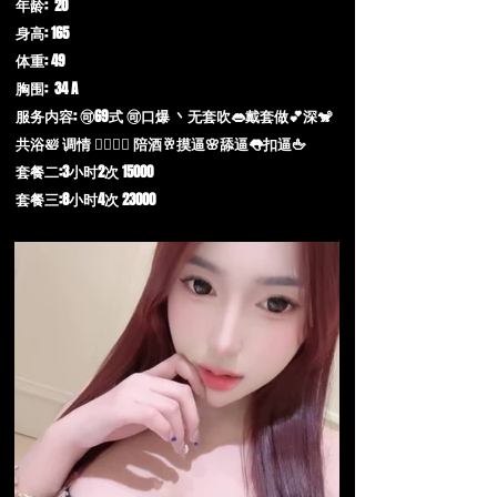
年龄: 20
身高: 165
体重: 49
胸围: 34 A
服务内容: 🉑69式 🉑口爆 丶无套吹👄戴套做💕深🐒
共浴🛀 调情 👩‍❤️‍💋‍👨 陪酒🥂摸逼🌸舔逼👅扣逼🖕
套餐二:3小时2次 15000
套餐三:8小时4次 23000