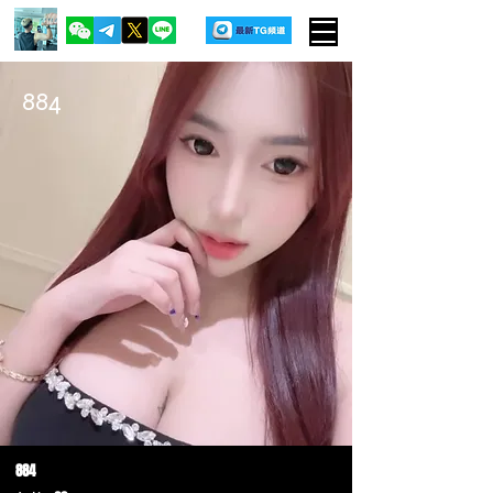
884
884