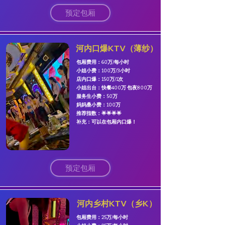
预定包厢
河内口爆KTV（薄纱）
包厢费用：60万/每小时
​小姐小费：100万/3小时
店内口爆：150万/1次
小姐出台：快餐400万 包夜800万
服务生小费：50万
妈妈桑小费：100万
​推荐指数：🌟🌟🌟🌟
​补充：可以在包厢内口爆
！
预定包厢
河内乡村KTV（乡K）
包厢费用：25万/每小时