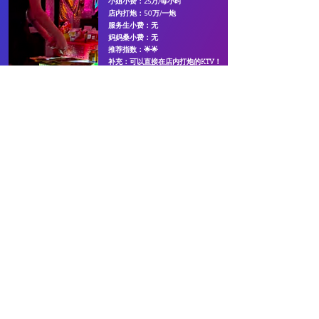
​小姐小费：25万/每小时
店内打炮：50万/一炮
服务生小费：无
妈妈桑小费：无
​推荐指数：🌟🌟
​补充：可以直接在店内打炮的KTV！
预定包厢
第一步：联系客
第二步：
告诉我
第三步：预定后
​第四步：根据提
服
发送预定日期/
们您想去哪一家
我们会发送
预约
示
前往
到达后出
具体时间/人数
咨
ktv，如果没有
信息/地址/房间
示预订信息
安排
询。
选择会按照需求
号
给您！
大家入座开始选
帮您推荐合适的
择女孩！
KTV预定必看：
一般导游不会告诉你的，大家找小黄订房之前务必仔细阅读注意事项，可以帮您们避免一些麻烦！