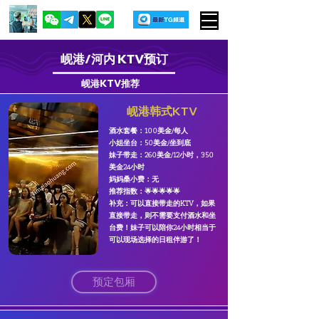
​岘港/河内
KTV
预订
​岘港
KTV
推荐
​岘港韩式KTV
酒水套餐：100美金/每人
​小姐坐台：50美金/坐到底
妹子带走：260美金/12小时，350
美金24小时
妈妈桑小费：无
​推荐指数：🌟🌟🌟🌟🌟
​补充：可以直接带走的KTV，如果
直接带走，则不需要支付酒水和坐
台费！妹子可以陪你24小时相当于
可以现场选择的日租伴游了！
预定包厢