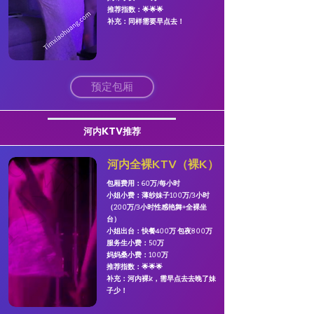
​推荐指数：🌟🌟🌟
​补充：同样需要早点去！
预定包厢
​河内
KTV
推荐
河内全裸KTV（裸K）
包厢费用：60万/每小时
​小姐小费：薄纱妹子100万/3小时
（200万/3小时性感艳舞+全裸坐
台）
小姐出台：快餐400万 包夜800万
服务生小费：50万
妈妈桑小费：100万
​推荐指数：🌟🌟🌟
​补充：河内裸k，需早点去去晚了妹
子少！