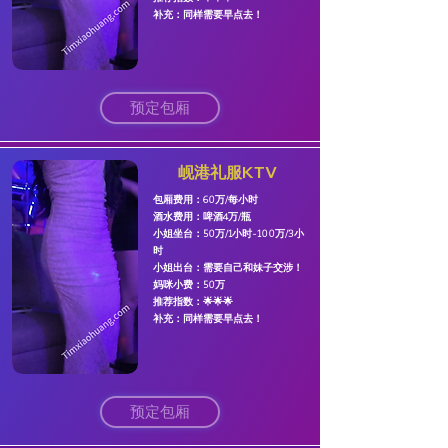
​补充：同样需要早点去！
预定包厢
岘港礼服KTV
包厢费用：60万/每小时
​酒水费用：啤酒4万/瓶
​小姐坐台：50万/1小时-100万/3小
时
小姐出台：需要自己和妹子交涉！
妈咪小费：50万
​推荐指数：🌟🌟🌟
​补充：同样需要早点去！
预定包厢