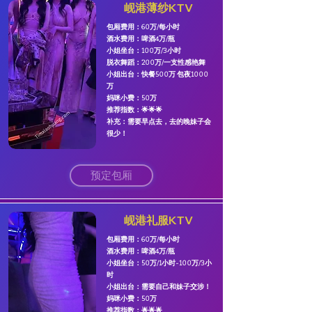
岘港薄纱KTV
包厢费用：60万/每小时
​酒水费用：啤酒4万/瓶
​小姐坐台：100万/3小时
脱衣舞蹈：200万/一支性感艳舞
小姐出台：快餐500万 包夜1000
万
妈咪小费：50万
​推荐指数：🌟🌟🌟
​补充：需要早点去，去的晚妹子会
很少！
预定包厢
岘港礼服KTV
包厢费用：60万/每小时
​酒水费用：啤酒4万/瓶
​小姐坐台：50万/1小时-100万/3小
时
小姐出台：需要自己和妹子交涉！
妈咪小费：50万
​推荐指数：🌟🌟🌟