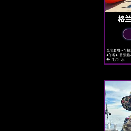
​格
​全包套餐 =车
+午餐+ 香蕉船
舟+毛巾+水