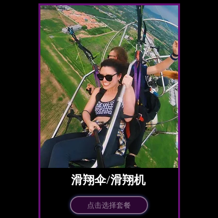
​滑翔伞/滑翔机
点击选择套餐