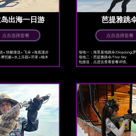
兰岛出海一日游
​芭提雅跳
点击选择套餐
点击选择套餐
接送+ 快艇接送+ 飞伞 +海底漫步
场地一：海景基地跳伞/Dropzong(
+摩托艇+水上乐园+浮潜 +独木
场地二：芭提雅跳伞/Thai Sky
​包接送，点进去查看套餐详情。