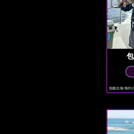
包
​包船出海/海钓