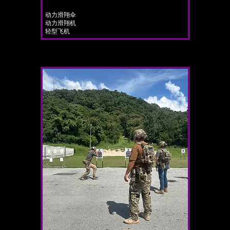
动力滑翔伞
动力滑翔机
​轻型飞机