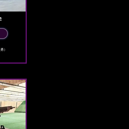
伞
罗勇）