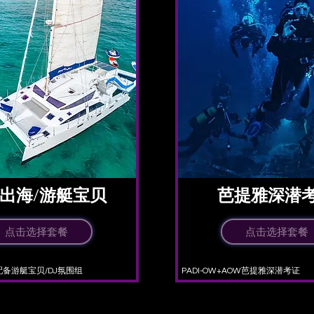
艇出海/游艇宝贝
​芭提雅深潜
点击选择套餐
点击选择套餐
配备游艇宝贝/DJ氛围组
PADI-OW+AOW芭提雅深潜考证