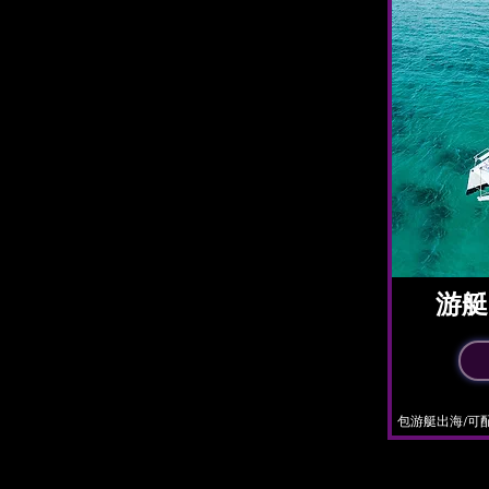
​游
​包游艇出海/可