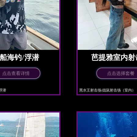
船海钓/浮潜
​芭提雅室内射
点击查看详情
点击选择套餐
/浮潜
​黑水王射击场/战鼠射击场（室内）