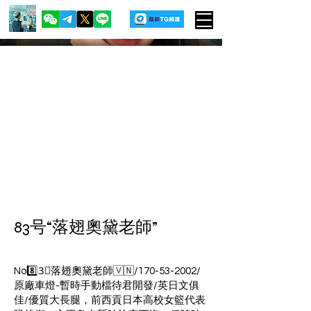
83号“落翅奧黛老師”
No8️⃣3⃣落翅奧黛老師🇻🇳/170-53-2002/
原廠車燈-暫時手動檔待君開發/英日文俱
佳/優質大長腿，前西貢日本高校女籃代表