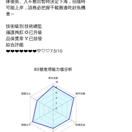
隊後衛。入不敷出暫時決定下海，但隨時
可能上岸，請務必把握千載難逢吃好魚機
會～
技術級別:技術總監
攝護掏肛:🌻已升級
品保獎章:🏅已頒發
綜合評鑑:
❤️❤️❤️❤️❤️❤️❤️💛🤍🤍7.5/10