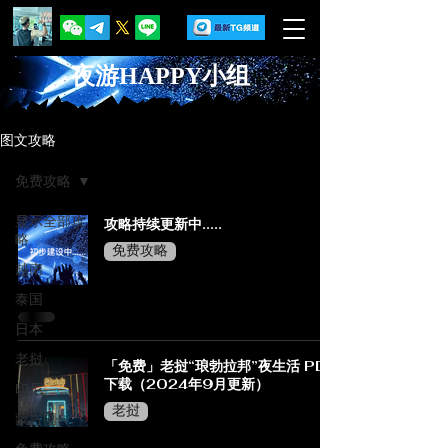
夜游HAPPY小组
图文攻略
免费攻略
显示全部攻
攻略持续更新中.....
略
免费攻略
越南
泰国
日本
老挝
「免费」老挝“琅勃拉邦”夜生活 PDF
下载（2024年9月更新）
印尼
老挝
蒙古国